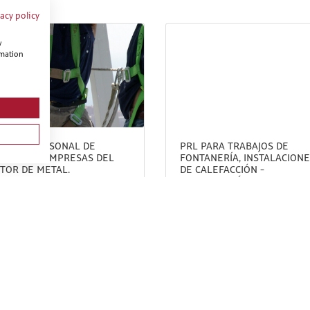
vacy policy
w
rmation
 PARA PERSONAL DE
PRL PARA TRABAJOS DE
CINAS DE EMPRESAS DEL
FONTANERÍA, INSTALACION
TOR DE METAL.
DE CALEFACCIÓN -
CLIMATIZACIÓN, INSTALACI
DE AGUA CALIENTE SANITAR
E INSTALACIONES SOLARES
TÉRMICAS.