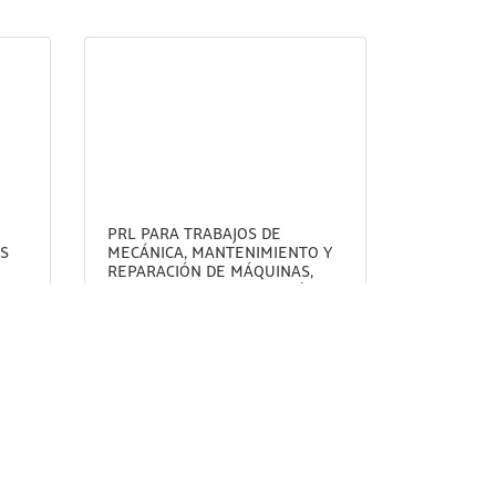
PRL PARA TRABAJOS DE
ES
MECÁNICA, MANTENIMIENTO Y
REPARACIÓN DE MÁQUINAS,
ONES
EQUIPOS INDUSTRIALES Y/O
IA
EQUIPOS ELECTROMECÁNICOS.