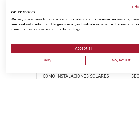
Pri
We use cookies
We may place these for analysis of our visitor data, to improve our website, sho
personalised content and to give you a great website experience. For more info
about the cookies we use open the settings.
Accept all
Deny
No, adjust
PRL PARA TRABAJOS DE OTRO
PRL
TIPO DE INSTALACIONES TALES
OFI
COMO INSTALACIONES SOLARES
SEC
FOTOVOLTAICAS O
INSTALACIONES EÓLICAS