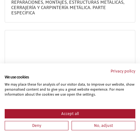
REPARACIONES, MONTAJES, ESTRUCTURAS METÁLICAS,
CERRAJERÍA Y CARPINTERÍA METÁLICA. PARTE
ESPECIFICA
Privacy policy
We use cookies
We may place these for analysis of our visitor data, to improve our website, show
PRL PARA TRABAJOS DE MONTAJE Y MANTENIMIENTO DE
personalised content and to give you a great website experience. For more
INSTALACIONES ELÉCTRICAS DE ALTA Y BAJA TENSIÓN.
information about the cookies we use open the settings.
FORMACIÓN DE RECICLAJE.
Accept all
Deny
No, adjust