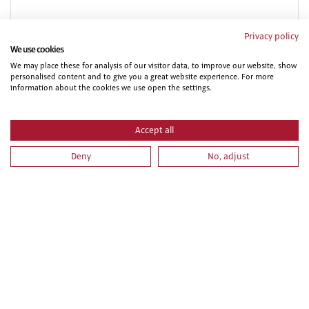
Privacy policy
We use cookies
We may place these for analysis of our visitor data, to improve our website, show
NIVEL BASICO DE PREVENCION EN CONSTRUCCION
personalised content and to give you a great website experience. For more
information about the cookies we use open the settings.
Accept all
Deny
No, adjust
PRL PARA VEHICULOS Y MAQUINARIA DE MOVIMIENTO
DE TIERRAS. PARTE ESPECIFICA