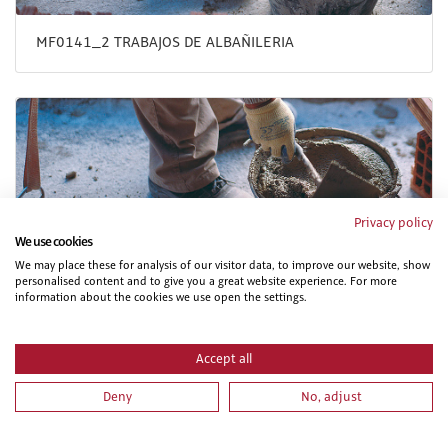
MF0141_2 TRABAJOS DE ALBAÑILERIA
Privacy policy
We use cookies
We may place these for analysis of our visitor data, to improve our website, show
IMAI0108 OPERACIONES DE FONTANERIA Y
personalised content and to give you a great website experience. For more
CALEFACCION-CLIMATIZACION DOMESTICA.
information about the cookies we use open the settings.
Accept all
Deny
No, adjust