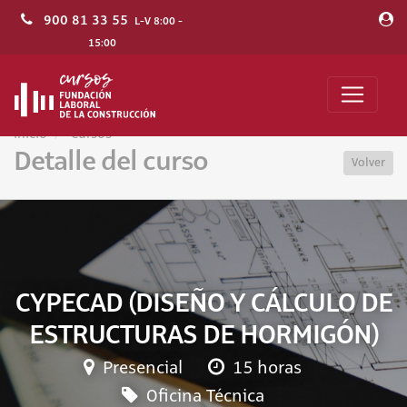
900 81 33 55
L-V 8:00 -
15:00
Inicio
Cursos
Detalle del curso
Volver
CYPECAD (DISEÑO Y CÁLCULO DE
ESTRUCTURAS DE HORMIGÓN)
Presencial
15 horas
Oficina Técnica