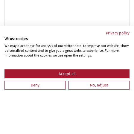
Privacy policy
PROCEDIMIENTOS Y TECNICAS DE ACCESO Y
We use cookies
POSICIONAMIENTO MEDIANTE CUERDAS (TRABAJOS
We may place these for analysis of our visitor data, to improve our website, show
VERTICALES). NIVEL I
personalised content and to give you a great website experience. For more
information about the cookies we use open the settings.
Accept all
Deny
No, adjust
MONTAJE Y DESMONTAJE DE ANDAMIO MODULAR
“MULTIDIRECCIONAL” EN CONFIGURACIONES TIPO