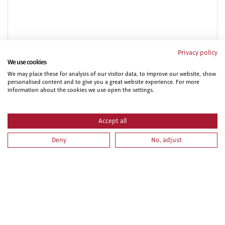
Privacy policy
ADMINISTRATIVO DE OBRA: CONTROL DE COSTES Y
We use cookies
COBROS DE UNA OBRA DE CONSTRUCCION
We may place these for analysis of our visitor data, to improve our website, show
personalised content and to give you a great website experience. For more
information about the cookies we use open the settings.
Accept all
Deny
No, adjust
ADMINISTRATIVO DE OBRA: SEGUIMIENTO Y CONTROL
DOCUMENTAL, CONTROL DE COSTES Y COBROS DE UNA
OBRA DE CONSTRUCCIÓN.