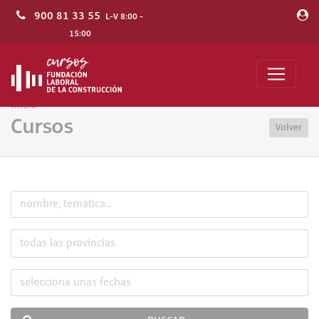
900 81 33 55
L-V 8:00 -
15:00
Inicio
Cursos
Volver