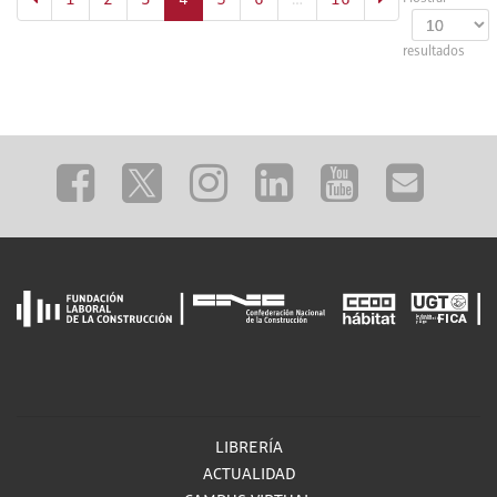
1
2
3
4
5
6
…
16
resultados
LIBRERÍA
ACTUALIDAD