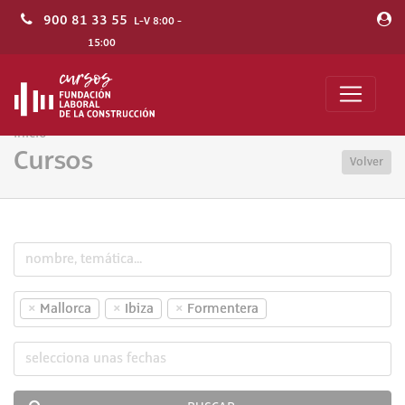
900 81 33 55
L-V 8:00 -
15:00
Inicio
Cursos
Volver
×
×
×
Mallorca
Ibiza
Formentera