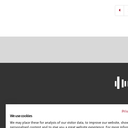
LIBRERÍA
A
Pri
We use cookies
CAMPUS VIRTUAL
C
We may place these for analysis of our visitor data, to improve our website, sho
GUÍA DE CENTROS
AV
personalised content and to give you a great website experience. For more info