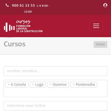
900 81 33 55
L-V 8:00 -
15:00
Inicio
Cursos
Volver
×
×
×
×
A Coruña
Lugo
Ourense
Pontevedra