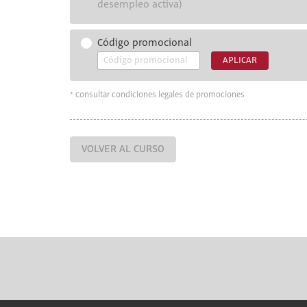
desempleo activa)
Código promocional
APLICAR
* Consultar condiciones legales de promociones
VOLVER AL CURSO