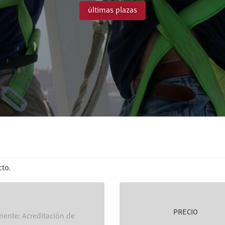
últimas plazas
to.
PRECIO
nente: Acreditación de