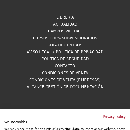
LIBRERÍA
ACTUALIDAD
CAMPUS VIRTUAL
CURSOS 100% SUBVENCIONADOS
GUÍA DE CENTROS
AVISO LEGAL
/
POLITICA DE PRIVACIDAD
POLÍTICA DE SEGURIDAD
CONTACTO
CONDICIONES DE VENTA
CONDICIONES DE VENTA (EMPRESAS)
ALCANCE GESTIÓN DE DOCUMENTACIÓN
900 81 33 55
Privacy policy
We use cookies
Teléfono gratuito atendido por asesores especializados L-V 8:00 - 15:00
We may place these for analysis of our visitor data, to improve our website, show