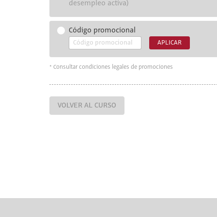
desempleo activa)
Código promocional
APLICAR
* Consultar condiciones legales de promociones
VOLVER AL CURSO