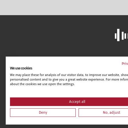
LIBRERÍA
A
Pri
We use cookies
CAMPUS VIRTUAL
C
We may place these for analysis of our visitor data, to improve our website, sho
GUÍA DE CENTROS
AV
personalised content and to give you a great website experience. For more info
POLÍTICA DE SEGURIDAD
C
about the cookies we use open the settings.
CONDICIONES DE VENTA
CONDICIONES DE VENTA (EMPRESAS)
Accept all
ALCANCE GESTIÓN DE DOCUMENTACIÓN
Deny
No, adjust