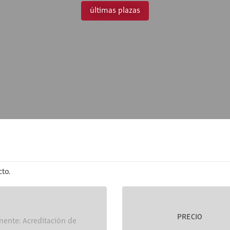
últimas plazas
to.
PRECIO
nente: Acreditación de