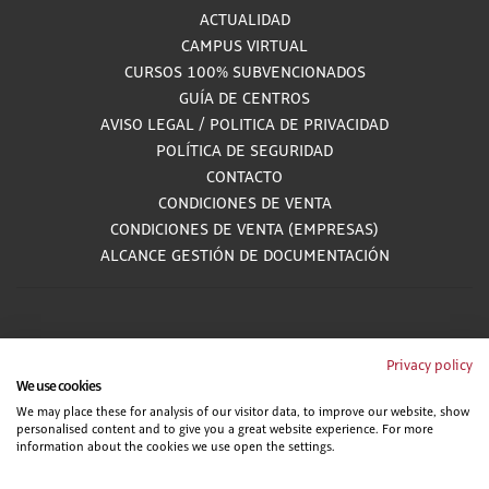
ACTUALIDAD
CAMPUS VIRTUAL
CURSOS 100% SUBVENCIONADOS
GUÍA DE CENTROS
AVISO LEGAL
/
POLITICA DE PRIVACIDAD
POLÍTICA DE SEGURIDAD
CONTACTO
CONDICIONES DE VENTA
CONDICIONES DE VENTA (EMPRESAS)
ALCANCE GESTIÓN DE DOCUMENTACIÓN
900 81 33 55
Privacy policy
We use cookies
Teléfono gratuito atendido por asesores especializados L-V 8:00 - 15:00
We may place these for analysis of our visitor data, to improve our website, show
personalised content and to give you a great website experience. For more
information about the cookies we use open the settings.