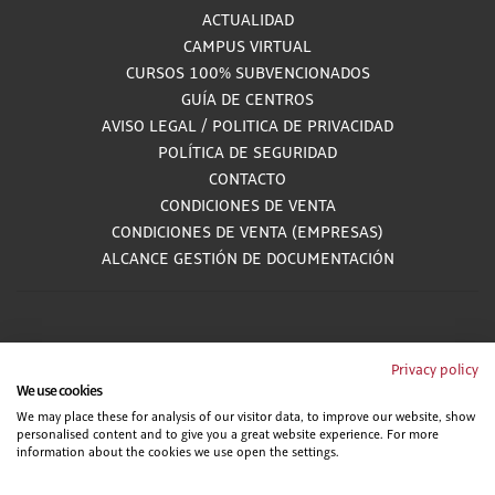
ACTUALIDAD
CAMPUS VIRTUAL
CURSOS 100% SUBVENCIONADOS
GUÍA DE CENTROS
AVISO LEGAL
/
POLITICA DE PRIVACIDAD
POLÍTICA DE SEGURIDAD
CONTACTO
CONDICIONES DE VENTA
CONDICIONES DE VENTA (EMPRESAS)
ALCANCE GESTIÓN DE DOCUMENTACIÓN
900 81 33 55
Privacy policy
We use cookies
Teléfono gratuito atendido por asesores especializados L-V 8:00 - 15:00
We may place these for analysis of our visitor data, to improve our website, show
personalised content and to give you a great website experience. For more
information about the cookies we use open the settings.