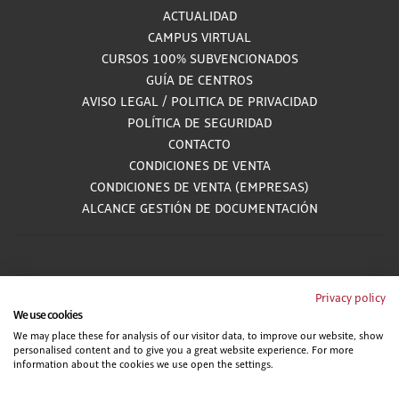
ACTUALIDAD
CAMPUS VIRTUAL
CURSOS 100% SUBVENCIONADOS
GUÍA DE CENTROS
AVISO LEGAL
/
POLITICA DE PRIVACIDAD
POLÍTICA DE SEGURIDAD
CONTACTO
CONDICIONES DE VENTA
CONDICIONES DE VENTA (EMPRESAS)
ALCANCE GESTIÓN DE DOCUMENTACIÓN
900 81 33 55
Privacy policy
We use cookies
Teléfono gratuito atendido por asesores especializados L-V 8:00 - 15:00
We may place these for analysis of our visitor data, to improve our website, show
personalised content and to give you a great website experience. For more
information about the cookies we use open the settings.