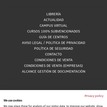
LIBRERÍA
ACTUALIDAD
CAMPUS VIRTUAL
CURSOS 100% SUBVENCIONADOS
GUÍA DE CENTROS
AVISO LEGAL
/
POLITICA DE PRIVACIDAD
POLÍTICA DE SEGURIDAD
CONTACTO
CONDICIONES DE VENTA
CONDICIONES DE VENTA (EMPRESAS)
ALCANCE GESTIÓN DE DOCUMENTACIÓN
900 81 33 55
Privacy policy
We use cookies
Teléfono gratuito atendido por asesores especializados L-V 8:00 - 15:00
We may place these for analysis of our visitor data, to improve our website, show