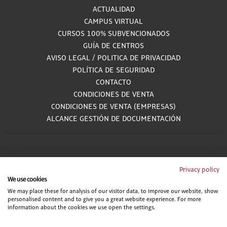
ACTUALIDAD
CAMPUS VIRTUAL
CURSOS 100% SUBVENCIONADOS
GUÍA DE CENTROS
AVISO LEGAL
/
POLITICA DE PRIVACIDAD
POLÍTICA DE SEGURIDAD
CONTACTO
CONDICIONES DE VENTA
CONDICIONES DE VENTA (EMPRESAS)
ALCANCE GESTIÓN DE DOCUMENTACIÓN
900 81 33 55
Privacy policy
We use cookies
Teléfono gratuito atendido por asesores especializados L-V 8:00 - 15:00
We may place these for analysis of our visitor data, to improve our website, show
personalised content and to give you a great website experience. For more
information about the cookies we use open the settings.