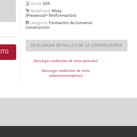
Horas:
60h
Modalidad:
Mixta
(Presencial+Teleformación)
Categoría:
Formación de Convenio
Construcción
DESCARGAR DETALLES DE LA CONVOCATORIA
ITO
(Descargar condiciones de venta particular)
(Descargar condiciones de venta
autonomos/empresas)