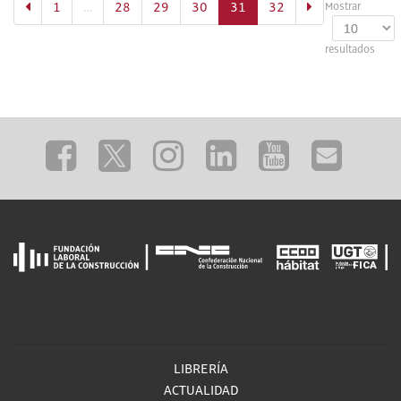
(actual)
1
…
28
29
30
31
32
Mostrar
resultados
LIBRERÍA
ACTUALIDAD