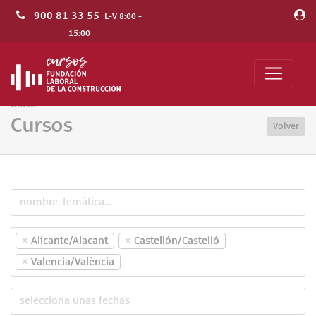
900 81 33 55
L-V 8:00 -
15:00
Inicio
Cursos
Volver
×
×
Alicante/Alacant
Castellón/Castelló
×
Valencia/València