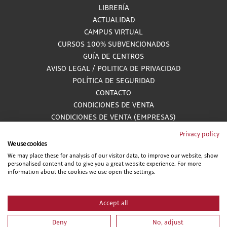
LIBRERÍA
ACTUALIDAD
CAMPUS VIRTUAL
CURSOS 100% SUBVENCIONADOS
GUÍA DE CENTROS
AVISO LEGAL
/
POLITICA DE PRIVACIDAD
POLÍTICA DE SEGURIDAD
CONTACTO
CONDICIONES DE VENTA
CONDICIONES DE VENTA (EMPRESAS)
ALCANCE GESTIÓN DE DOCUMENTACIÓN
Privacy policy
We use cookies
We may place these for analysis of our visitor data, to improve our website, show
personalised content and to give you a great website experience. For more
900 81 33 55
information about the cookies we use open the settings.
Teléfono gratuito atendido por asesores especializados L-V 8:00 - 15:00
Accept all
Deny
No, adjust