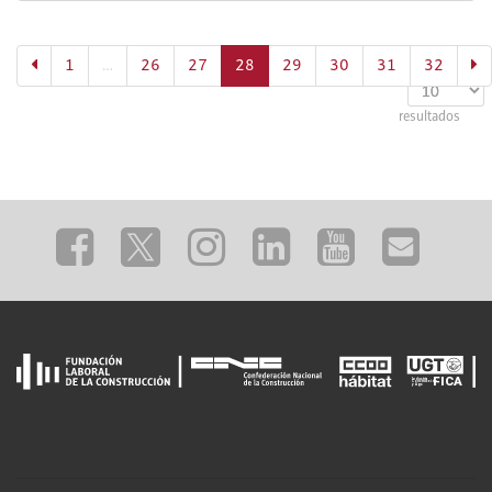
(actual)
1
…
26
27
28
29
30
31
Mostrar
32
resultados