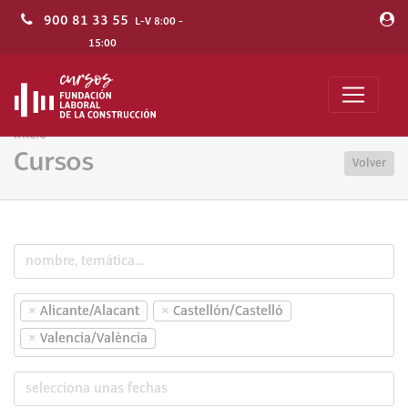
900 81 33 55
L-V 8:00 -
15:00
Inicio
Cursos
Volver
×
×
Alicante/Alacant
Castellón/Castelló
×
Valencia/València