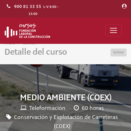
900 81 33 55
L-V 8:00 -
15:00
Inicio
Cursos
Detalle del curso
Volver
MEDIO AMBIENTE (COEX)
Teleformación
60 horas
Conservación y Explotación de Carreteras
(COEX)