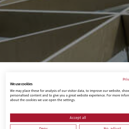
Te puede interesar...
Pri
We use cookies
We may place these for analysis of our visitor data, to improve our website, sho
personalised content and to give you a great website experience. For more info
about the cookies we use open the settings.
Accept all
Deny
No, adjust