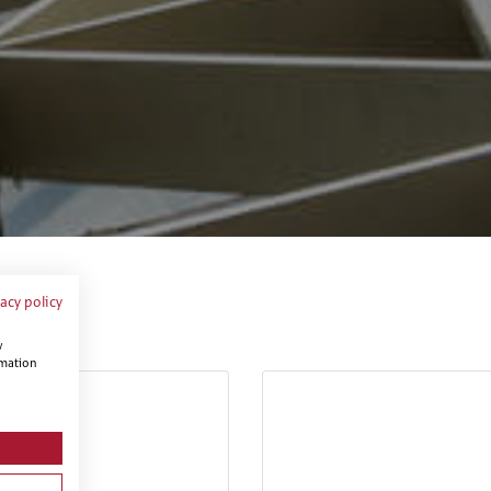
vacy policy
w
rmation