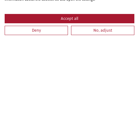
LIBRERÍA
Accept all
ACTUALIDAD
CAMPUS VIRTUAL
Deny
No, adjust
CURSOS 100% SUBVENCIONADOS
GUÍA DE CENTROS
AVISO LEGAL
/
POLITICA DE PRIVACIDAD
POLÍTICA DE SEGURIDAD
CONTACTO
CONDICIONES DE VENTA
CONDICIONES DE VENTA (EMPRESAS)
ALCANCE GESTIÓN DE DOCUMENTACIÓN
900 81 33 55
Teléfono gratuito atendido por asesores especializados L-V 8:00 - 15:00