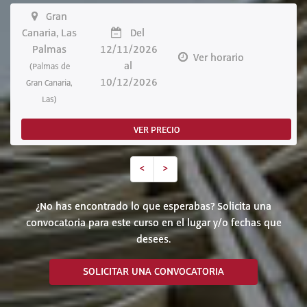
Gran
Canaria, Las
Del
Palmas
12/11/2026
Ver horario
al
(Palmas de
10/12/2026
Gran Canaria,
Las)
VER PRECIO
<
>
¿No has encontrado lo que esperabas? Solicita una
convocatoria para este curso en el lugar y/o fechas que
desees.
SOLICITAR UNA CONVOCATORIA