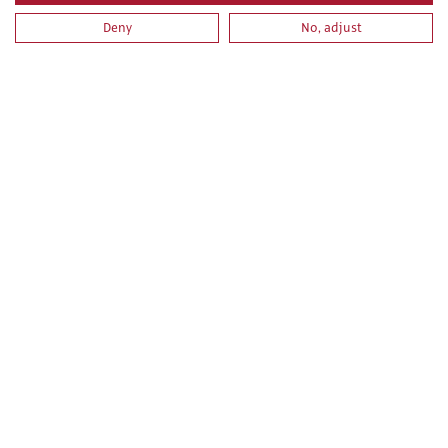
Deny
No, adjust
TRABAJOS CON EXPOSICIÓN A AMIANTO
PRL PARA TRABAJOS DE JARDINERIA Y ZONAS VERDES