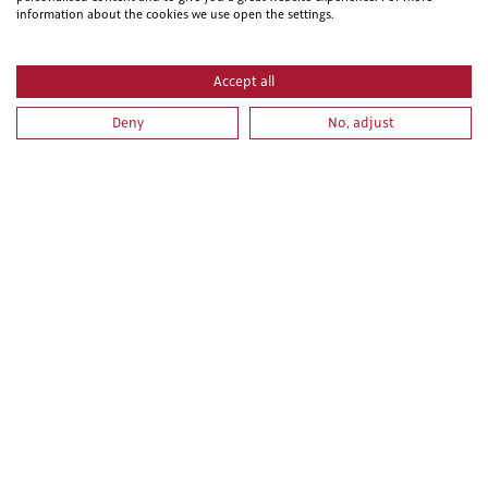
information about the cookies we use open the settings.
Accept all
MANIPULADOR DE PRODUCTOS FITOSANITARIOS. NIVEL
Deny
No, adjust
BASICO
REPLANTEOS DE OBRA