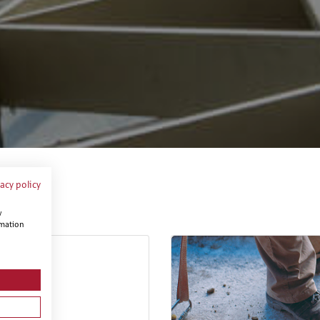
vacy policy
w
rmation