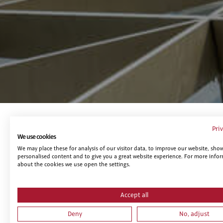
Pri
Te puede interesar...
We use cookies
We may place these for analysis of our visitor data, to improve our website, sho
personalised content and to give you a great website experience. For more info
about the cookies we use open the settings.
Accept all
Deny
No, adjust