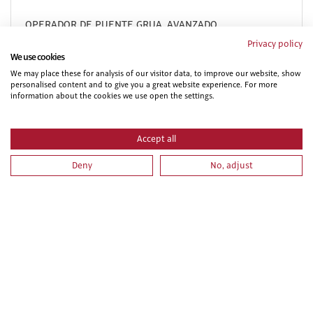
OPERADOR DE PUENTE GRUA. AVANZADO
Privacy policy
We use cookies
We may place these for analysis of our visitor data, to improve our website, show
personalised content and to give you a great website experience. For more
information about the cookies we use open the settings.
Accept all
Deny
No, adjust
OPERADOR DE GRÚA MÓVIL (CARNÉ TIPO A. TEÓRICO
PRÁCTICO)