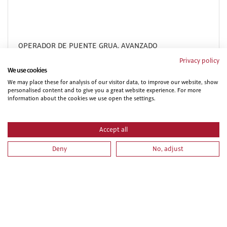
OPERADOR DE PUENTE GRUA. AVANZADO
Privacy policy
We use cookies
We may place these for analysis of our visitor data, to improve our website, show
personalised content and to give you a great website experience. For more
information about the cookies we use open the settings.
Accept all
Deny
No, adjust
OPERADOR DE GRÚA MÓVIL (CARNÉ TIPO A. TEÓRICO
PRÁCTICO)