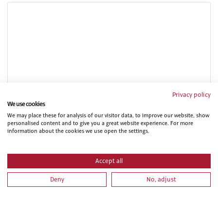
ADMINISTRATIVO DE OBRA: CONTROL DE COSTES Y
Privacy policy
COBROS DE UNA OBRA DE CONSTRUCCION
We use cookies
We may place these for analysis of our visitor data, to improve our website, show
personalised content and to give you a great website experience. For more
information about the cookies we use open the settings.
Accept all
Deny
No, adjust
ADMINISTRATIVO DE OBRA: SEGUIMIENTO Y CONTROL