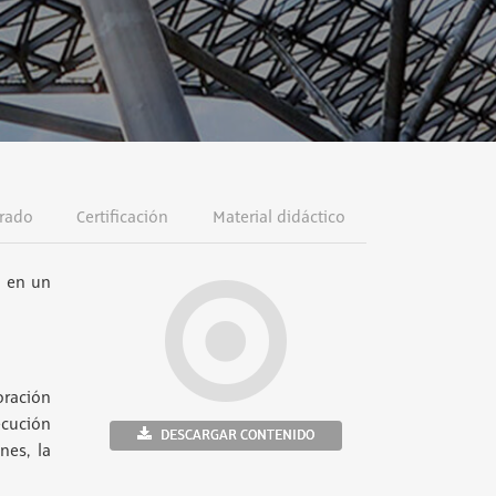
rado
Certificación
Material didáctico
o en un
oración
ecución
DESCARGAR CONTENIDO
nes, la