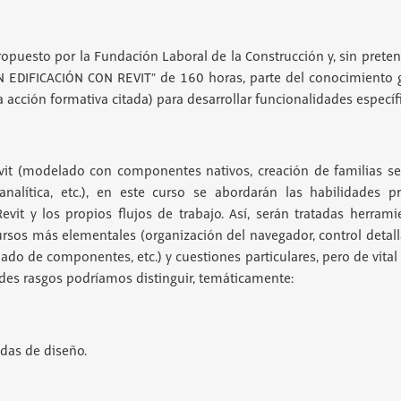
propuesto por la Fundación Laboral de la Construcción y, sin preten
 EDIFICACIÓN CON REVIT” de 160 horas, parte del conocimiento 
a acción formativa citada) para desarrollar funcionalidades específ
it (modelado con componentes nativos, creación de familias sen
alítica, etc.), en este curso se abordarán las habilidades pr
vit y los propios flujos de trabajo. Así, serán tratadas herrami
rsos más elementales (organización del navegador, control detal
do de componentes, etc.) y cuestiones particulares, pero de vital 
ndes rasgos podríamos distinguir, temáticamente:
das de diseño.