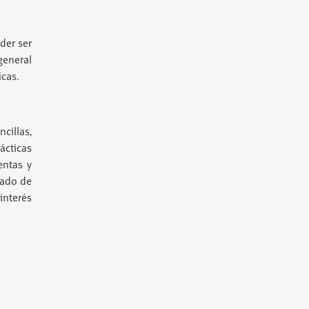
der ser
general
icas.
cillas,
ácticas
entas y
lado de
interés