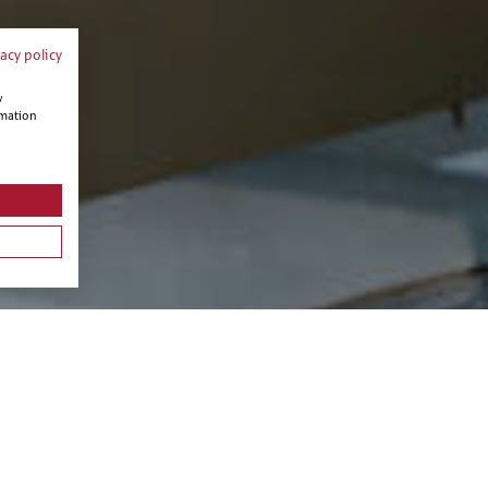
vacy policy
w
rmation