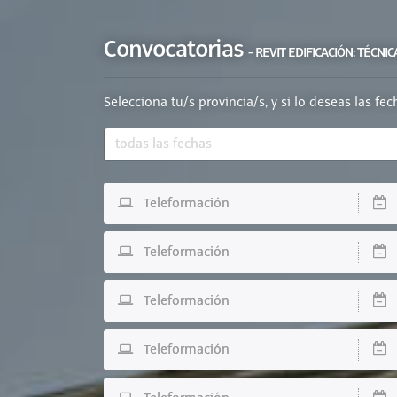
Convocatorias
- REVIT EDIFICACIÓN: TÉC
Selecciona tu/s provincia/s, y si lo deseas las fe
Teleformación
D
Teleformación
D
Teleformación
D
Teleformación
D