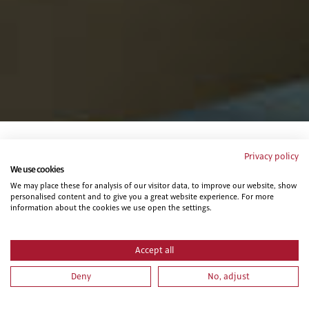
Privacy policy
Te puede interesar...
We use cookies
We may place these for analysis of our visitor data, to improve our website, show
personalised content and to give you a great website experience. For more
information about the cookies we use open the settings.
Accept all
Deny
No, adjust