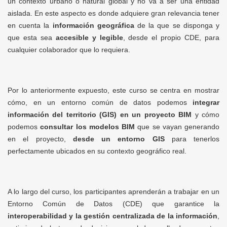
un contexto urbano o natural global y no va a ser una entidad
aislada. En este aspecto es donde adquiere gran relevancia tener
en cuenta la
información geográfica
de la que se disponga y
que esta sea
accesible y legible
, desde el propio CDE, para
cualquier colaborador que lo requiera.
Por lo anteriormente expuesto, este curso se centra en mostrar
cómo, en un entorno común de datos podemos
integrar
información del territorio (GIS) en un proyecto BIM
y cómo
podemos
consultar los modelos BIM
que se vayan generando
en el proyecto,
desde un entorno GIS
para tenerlos
perfectamente ubicados en su contexto geográfico real.
A lo largo del curso, los participantes aprenderán a trabajar en un
Entorno Común de Datos (CDE) que garantice la
interoperabilidad y la gestión centralizada de la información
,