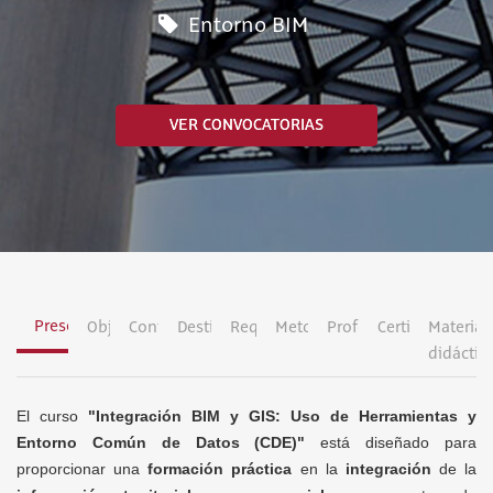
Entorno BIM
VER CONVOCATORIAS
Presentación
Objetivos
Contenidos
Destinatarios
Requisitos
Metodología
Profesorado
Certificación
Material
didáctic
El curso
"Integración BIM y GIS: Uso de Herramientas y
Entorno Común de Datos (CDE)"
está diseñado para
proporcionar una
formación práctica
en la
integración
de la