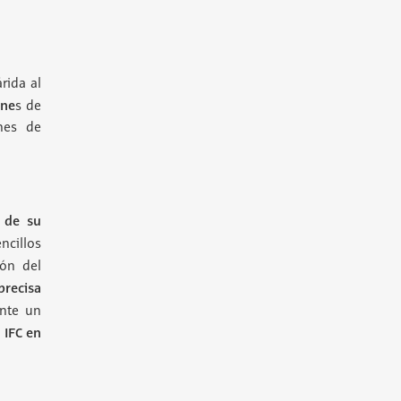
rida al
one
s de
ones de
 de su
ncillos
ión del
precisa
ante un
 IFC en