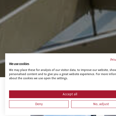
Pri
We use cookies
We may place these for analysis of our visitor data, to improve our website, sho
personalised content and to give you a great website experience. For more info
about the cookies we use open the settings.
Te puede interesar...
Accept all
Deny
No, adjust