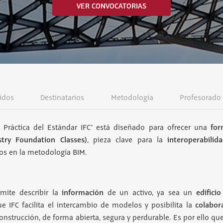
VER CONVOCATORIAS
idos
Destinatarios
Metodología
Profesorado
for
 Práctica del Estándar IFC" está diseñado para ofrecer una
stry Foundation Classes)
interoperabilid
, pieza clave para la
s en la metodología BIM.
información
edificio
mite describir la
de un activo, ya sea un
colabor
e IFC facilita el intercambio de modelos y posibilita la
onstrucción, de forma abierta, segura y perdurable. Es por ello que