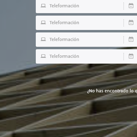
Teleformación
D
Teleformación
D
Teleformación
D
Teleformación
D
¿No has encontrado lo q