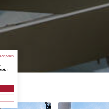
vacy policy
w
rmation