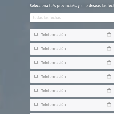
Selecciona tu/s provincia/s, y si lo deseas las fe
Teleformación
D
Teleformación
D
Teleformación
D
Teleformación
D
Teleformación
D
Teleformación
D