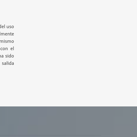
del uso
almente
n mismo
 con el
ha sido
 salida