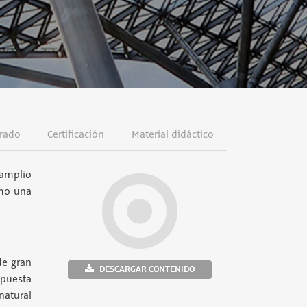
rado
Certificación
Material didáctico
 amplio
omo una
de gran
DESCARGAR CONTENIDO
opuesta
natural