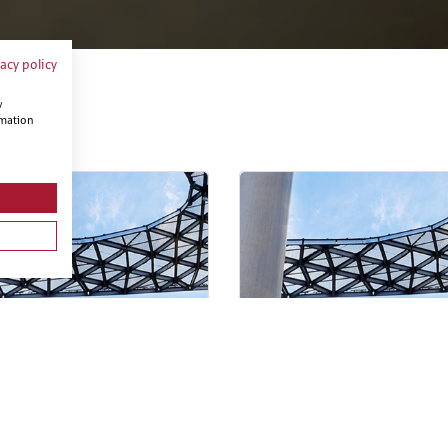
vacy policy
w
rmation
UALIZACIÓN Y CONSULTA DE
INTRODUCCIÓN AL MODELA
DELOS BIM
BIM CON REVIT