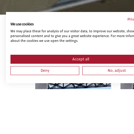
Pri
We use cookies
Te puede interesar...
We may place these for analysis of our visitor data, to improve our website, sho
personalised content and to give you a great website experience. For more info
about the cookies we use open the settings.
Accept all
Deny
No, adjust
INTRODUCCIÓN A LA
VIS
METODOLOGÍA BIM
MO