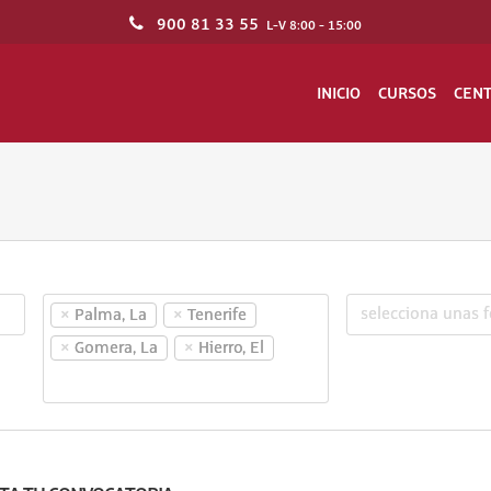
900 81 33 55
L-V 8:00 - 15:00
INICIO
CURSOS
CEN
×
×
Palma, La
Tenerife
×
×
Gomera, La
Hierro, El