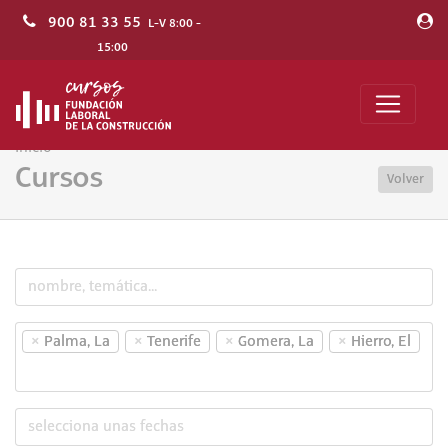
900 81 33 55
L-V 8:00 -
15:00
Inicio
Cursos
Volver
×
×
×
×
Palma, La
Tenerife
Gomera, La
Hierro, El