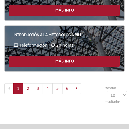
MÁS INFO
INTRODUCCIÓN A LA METODOLOGÍA BIM
Teleformación
20 horas
MÁS INFO
(actual)
1
2
3
4
5
6
Mostrar
resultados