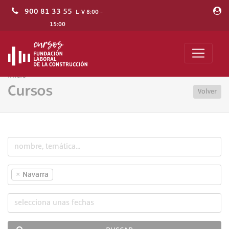
900 81 33 55
L-V 8:00 -
15:00
Inicio
Cursos
Volver
×
Navarra