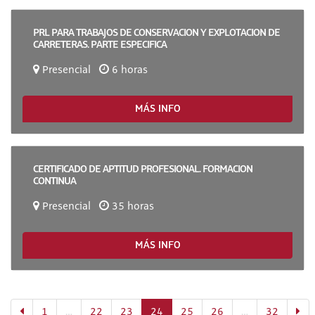
PRL PARA TRABAJOS DE CONSERVACION Y EXPLOTACION DE
CARRETERAS. PARTE ESPECIFICA
Presencial
6 horas
MÁS INFO
CERTIFICADO DE APTITUD PROFESIONAL. FORMACION
CONTINUA
Presencial
35 horas
MÁS INFO
(actual)
1
…
22
23
24
25
26
…
Mostrar
32