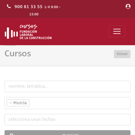
900 81 33 55
L-V 8:00 -
15:00
Inicio
Cursos
Volver
×
Murcia