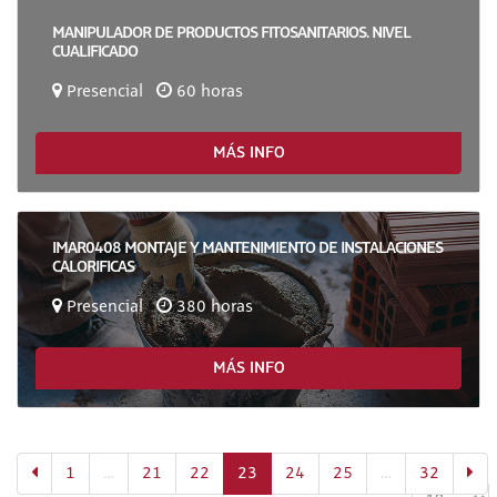
MANIPULADOR DE PRODUCTOS FITOSANITARIOS. NIVEL
CUALIFICADO
Presencial
60 horas
MÁS INFO
IMAR0408 MONTAJE Y MANTENIMIENTO DE INSTALACIONES
CALORIFICAS
Presencial
380 horas
MÁS INFO
(actual)
1
…
21
22
23
24
25
…
Mostrar
32