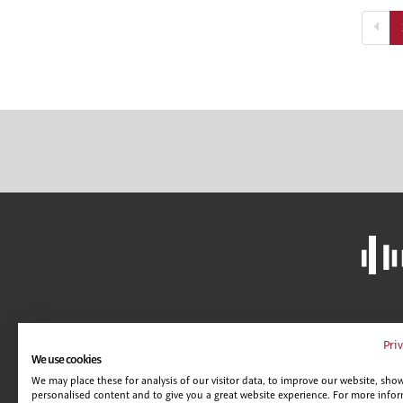
LIBRERÍA
A
Pri
We use cookies
CAMPUS VIRTUAL
C
We may place these for analysis of our visitor data, to improve our website, sho
GUÍA DE CENTROS
AV
personalised content and to give you a great website experience. For more info