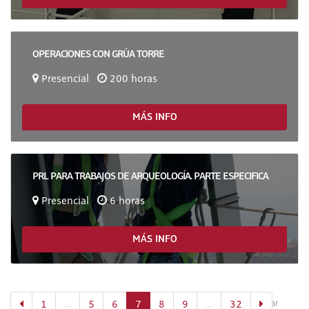
OPERACIONES CON GRÚA TORRE
Presencial
200 horas
MÁS INFO
PRL PARA TRABAJOS DE ARQUEOLOGÍA. PARTE ESPECIFICA
Presencial
6 horas
MÁS INFO
(actual)
1
…
5
6
7
8
9
…
32
Mostrar