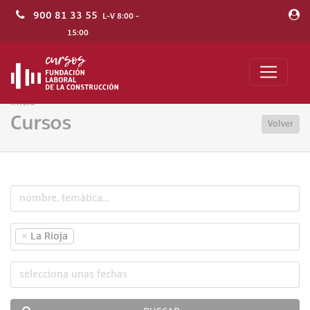
900 81 33 55
L-V 8:00 -
15:00
Inicio
Cursos
Volver
×
La Rioja