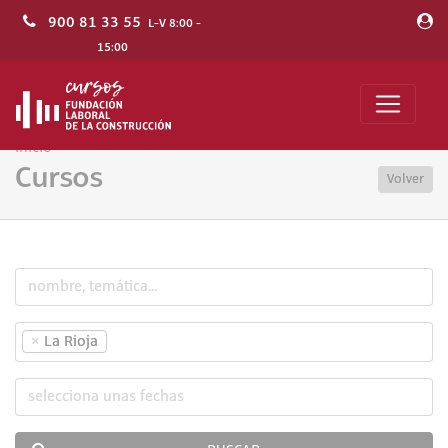
900 81 33 55
L-V 8:00 -
15:00
Inicio
Cursos
Volver
×
La Rioja