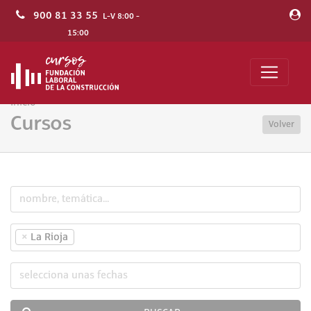
900 81 33 55
L-V 8:00 -
15:00
Inicio
Cursos
Volver
×
La Rioja