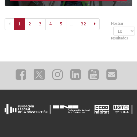
(actual)
1
2
3
4
5
…
32
Mostrar
resultados