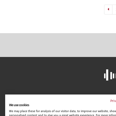
LIBRERÍA
A
Pri
We use cookies
CAMPUS VIRTUAL
C
We may place these for analysis of our visitor data, to improve our website, sho
GUÍA DE CENTROS
AV
personalised content and to give you a great website experience. For more info