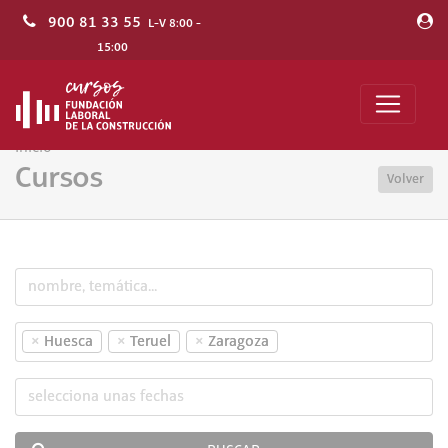
900 81 33 55
L-V 8:00 -
15:00
Inicio
Cursos
Volver
×
×
×
Huesca
Teruel
Zaragoza