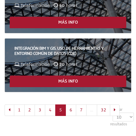
Teleformación
40 horas
MÁS INFO
INTEGRACIÓN BIM Y GIS. USO DE HERRAMIENTAS Y
ENTORNO COMÚN DE DATOS (CDE)
Teleformación
20 horas
MÁS INFO
(actual)
1
2
3
4
5
6
7
…
32
Mostrar
resultados