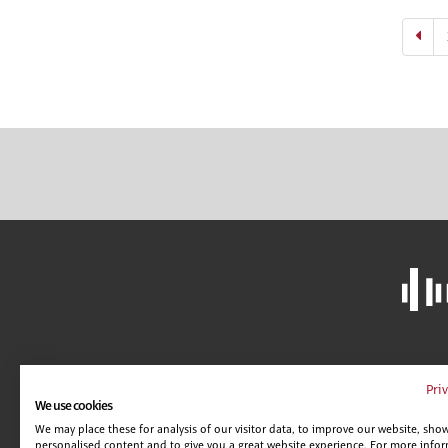
LIBRERÍA
A
Pri
We use cookies
CAMPUS VIRTUAL
C
We may place these for analysis of our visitor data, to improve our website, sho
GUÍA DE CENTROS
AV
personalised content and to give you a great website experience. For more info