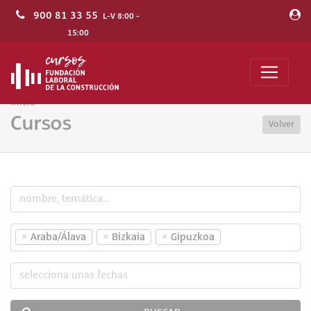
900 81 33 55
L-V 8:00 -
15:00
Inicio
Cursos
Volver
×
×
×
Araba/Álava
Bizkaia
Gipuzkoa