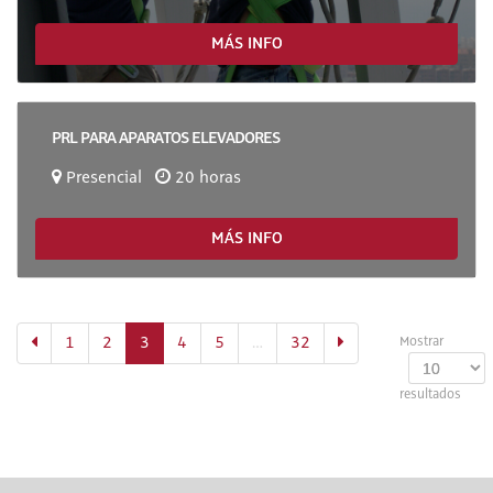
MÁS INFO
PRL PARA APARATOS ELEVADORES
Presencial
20 horas
MÁS INFO
(actual)
1
2
3
4
5
…
32
Mostrar
resultados