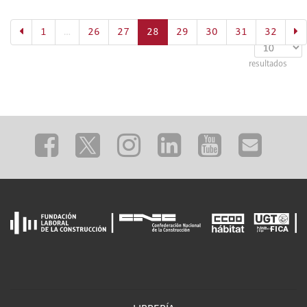
(actual)
1
…
26
27
28
29
30
31
Mostrar
32
resultados