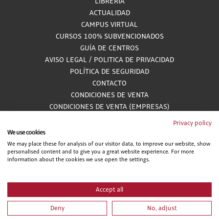
LIBRERÍA
ACTUALIDAD
CAMPUS VIRTUAL
CURSOS 100% SUBVENCIONADOS
GUÍA DE CENTROS
AVISO LEGAL
/
POLITICA DE PRIVACIDAD
POLÍTICA DE SEGURIDAD
CONTACTO
CONDICIONES DE VENTA
CONDICIONES DE VENTA (EMPRESAS)
ALCANCE GESTIÓN DE DOCUMENTACIÓN
Privacy policy
We use cookies
We may place these for analysis of our visitor data, to improve our website, show
personalised content and to give you a great website experience. For more
900 81 33 55
information about the cookies we use open the settings.
Teléfono gratuito atendido por asesores especializados L-V 8:00 - 15:00
Accept all
Deny
No, adjust