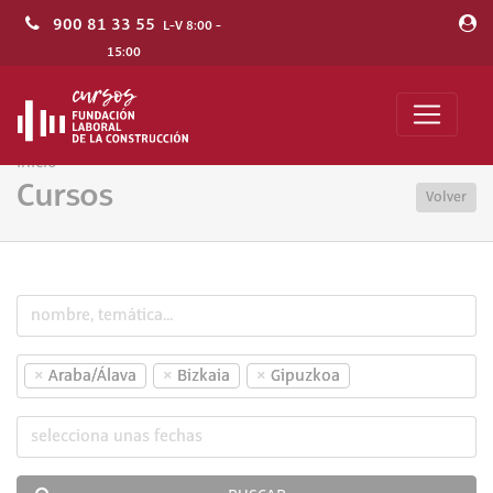
900 81 33 55
L-V 8:00 -
15:00
Inicio
Cursos
Volver
×
×
×
Araba/Álava
Bizkaia
Gipuzkoa